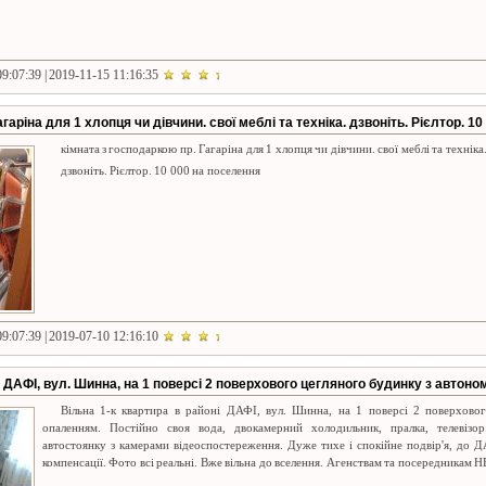
9:07:39 | 2019-11-15 11:16:35
гаріна для 1 хлопця чи дівчини. свої меблі та техніка. дзвоніть. Рієлтор. 10
кімната з господаркою пр. Гагаріна для 1 хлопця чи дівчини. свої меблі та техніка
дзвоніть. Рієлтор. 10 000 на поселення
9:07:39 | 2019-07-10 12:16:10
і ДАФІ, вул. Шинна, на 1 поверсі 2 поверхового цегляного будинку з авто
Вільна 1-к квартира в районі ДАФІ, вул. Шинна, на 1 поверсі 2 поверхово
опаленням. Постійно своя вода, двокамерний холодильник, пралка, телевіз
автостоянку з камерами відеоспостереження. Дуже тихе і спокійне подвір'я, до 
компенсації. Фото всі реальні. Вже вільна до вселення. Агенствам та посередникам 