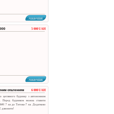
докладніше
 000
5 000 UAH
.
докладніше
номним опаленням
6 000 UAH
го цегляного будинку з автономним
ор. Перед будинком можна ставити
ДАФІ 7 хв до Титова-7 хв. Додатково
НЕ дзвонити!