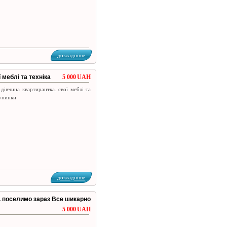
докладніше
 меблі та техніка
5 000 UAH
дівчина квартирантка. свої меблі та
зупинки
докладніше
. поселимо зараз Все шикарно
5 000 UAH