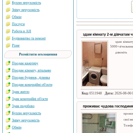
Куплю нерухомість
Зніму нерухомість
Обмін
Послуги
Робота в АН
здам кімнату 2-м дівчатам ч
Будівництво та ремонт
здам кімнат
Різне
5000+лічильники
дзвоніть
Розмістити оголошення
Продам квартиру
Продам кімнату, вітальню
Продам будинок, ділянка
Продам комерційні об'єкти
Здам житло
Код:
0511948
Дата:
2026-08-06 0
Здам комерційні об'єкти
Здам подобово
проживає чудова господиня. 
Куплю нерухомість
прожив
свої м
Зніму нерухомість
Телефо
Обмін