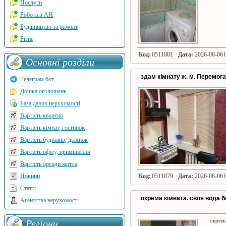
Послуги
Робота в АН
Будівництво та ремонт
Різне
Код:
0511881
Дата:
2026-08-06 0
Основні розділи
здам кімнату ж. м. Перемога
Телеграм бот
Дошка оголошень
База даних нерухомості
Вартість квартир
Вартість кімнат, гостинок
Вартість будинків, ділянок
Вартість офісу, приміщення
Вартість оренди житла
Новини
Код:
0511879
Дата:
2026-08-06 0
Статті
окрема кімната. своя вода 
Агентства нерухомості
окрема
Регіони