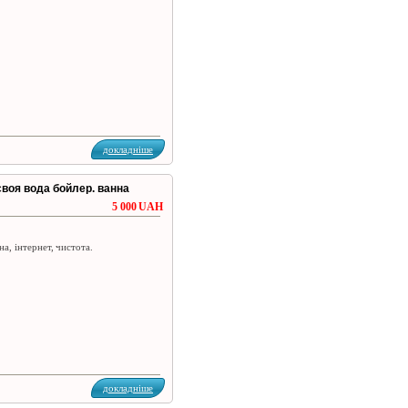
докладніше
 своя вода бойлер. ванна
5 000 UAH
на, інтернет, чистота.
докладніше