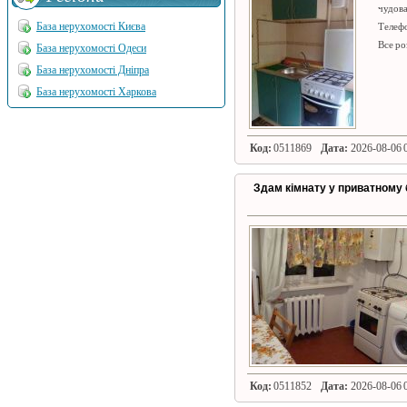
чудова
База нерухомості Києва
Телефо
Все ро
База нерухомості Одеси
База нерухомості Дніпра
База нерухомості Харкова
Код:
0511869
Дата:
2026-08-06 0
Здам кімнату у приватному б
Код:
0511852
Дата:
2026-08-06 0