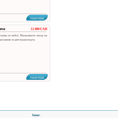
докладніше
нича
12 000 UAH
ехніка та меблі. Мальовниче місце на
магазинів та автотранспорту.
докладніше
Інше: