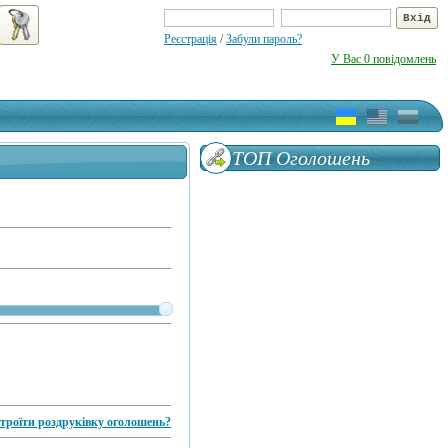
Реєстрація
/
Забули пароль?
У Вас 0 повідомлень
ТОП Оголошень
троїти роздруківку оголошень?