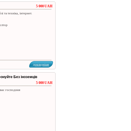
5 000 UAH
і та техніка, інтернет.
ієлтор
докладніше
фонуйте Без іноземців
5 000 UAH
живає господиня