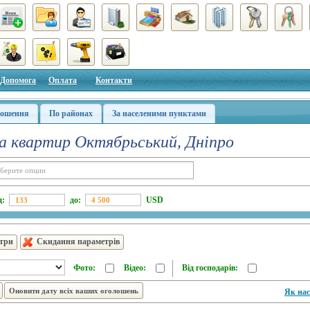
Допомога
Оплата
Контакти
лошення
По районах
За населеними пунктами
а квартир Октябрьський, Дніпро
д:
до:
USD
етри
Скидання параметрів
Фото:
Відео:
Від господарів:
Як нас