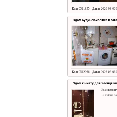
Код:
0511855
Дата:
2026-08-06 0
Здам будинок-часівка в заг
Код:
0512066
Дата:
2026-08-06 0
Здам кімнату для хлопця чи 
Здам кімнату
10 000 на п