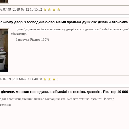
9:07:49 | 2019-03-12 16:15:52
альному дворі з господинею.свої меблі.пральна.душбокс.диван.Автономка.
Здам будинок-часівка в загальному дворі з господинею.свої меблі.пральна.душ
або хлопця.
Запорука. Ріелтор 100%
9:07:39 | 2023-02-07 14:40:58
дівчини. мешкає господиня. свої меблі та техніка. дзвоніть. Ріелтор 10 000
 для хлопця чи дівчини. мешкає господиня. свої меблі та техніка. дзвоніть. Рієлтор
оселення