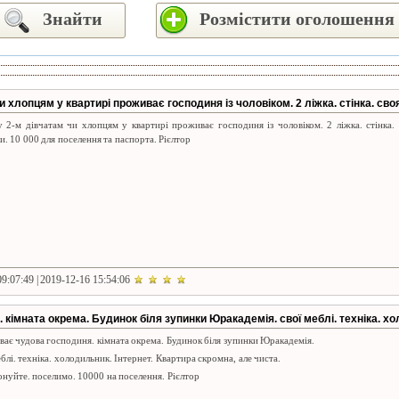
Знайти
Розмістити оголошення
и хлопцям у квартирі проживає господиня із чоловіком. 2 ліжка. стінка. св
у 2-м дівчатам чи хлопцям у квартирі проживає господиня із чоловіком. 2 ліжка. стінка. 
. 10 000 для поселення та паспорта. Рієлтор
9:07:49 | 2019-12-16 15:54:06
кімната окрема. Будинок біля зупинки Юракадемія. свої меблі. техніка. хо
ає чудова господиня. кімната окрема. Будинок біля зупинки Юракадемія.
еблі. техніка. холодильник. Інтернет. Квартира скромна, але чиста.
нуйте. поселимо. 10000 на поселення. Рієлтор