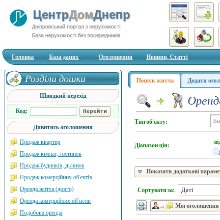
Центр
Дом
Днепр
Дніпровський портал з нерухомості
База нерухомості без посередників
Головна
База даних
Оголошення
Новини, Статті
Розділи дошки
Пошук житла
Додати ого
Швидкий перехід
Оренд
Код:
Тип об'єкту:
Дивитись оголошення
ві
Продаж квартир
Діапазон цін:
Продаж кімнат, гостинок
Продаж будинків, ділянок
Показати додаткові парам
Продаж комерційних об'єктів
Оренда житла (довго)
Сортувати за:
Оренда комерційних об'єктів
Мої оголошення
->
Подобова оренда