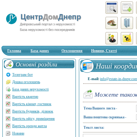
Центр
Дом
Днепр
Дніпровський портал з нерухомості
База нерухомості без посередників
Головна
База даних
Оголошення
Новини, Статті
Основні розділи
Наші коорди
Телеграм бот
E-mail:
info@estate-in-dnepr.co
Дошка оголошень
База даних нерухомості
Можете також 
Вартість квартир
Вартість кімнат, гостинок
Тема Вашого листа -
Вартість будинків, ділянок
Ваша поштова скринька -
Вартість офісу, приміщення
Вартість оренди житла
Текст листа:
Новини