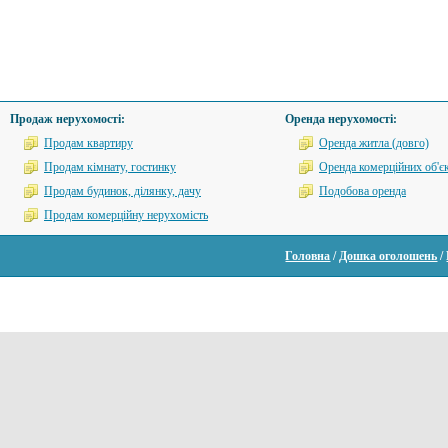
Продаж нерухомості:
Оренда нерухомості:
Продам квартиру
Оренда житла (довго)
Продам кімнату, гостинку
Оренда комерційних об'єк
Продам будинок, ділянку, дачу
Подобова оренда
Продам комерційну нерухомість
Головна
/
Дошка оголошень
/