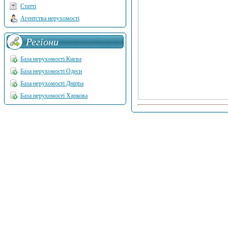
Статті
Агентства нерухомості
Регіони
База нерухомості Києва
База нерухомості Одеси
База нерухомості Дніпра
База нерухомості Харкова