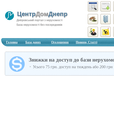
Центр
Дом
Днепр
Дніпровський портал з нерухомості
База нерухомості без посередників
Головна
База даних
Оголошення
Новини, Статті
Знижки на доступ до бази нерухомо
Усього 75 грн. доступ на тиждень або 200 грн 