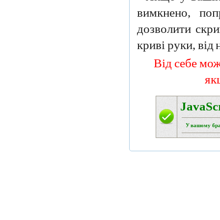
вимкнено, поп
дозволити скри
криві руки, від
Від себе мож
як
JavaSc
У вашому брау