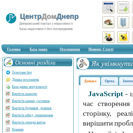
Центр
Дом
Днепр
Дніпровський портал з нерухомості
База нерухомості без посередників
Головна
База даних
Оголошення
Новини, Статті
Основні розділи
Як увімкнути
Телеграм бот
Дошка оголошень
Довідка
Opera
Intern
База даних нерухомості
JavaScript
- 
Вартість квартир
Вартість кімнат, гостинок
час створення
Вартість будинків, ділянок
сторінку, реа
Вартість офісу, приміщення
вирішити пробл
Вартість оренди житла
Новини