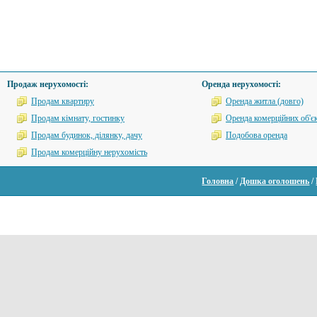
Продаж нерухомості:
Оренда нерухомості:
Продам квартиру
Оренда житла (довго)
Продам кімнату, гостинку
Оренда комерційних об'єк
Продам будинок, ділянку, дачу
Подобова оренда
Продам комерційну нерухомість
Головна
/
Дошка оголошень
/