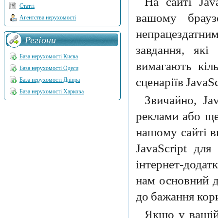
На сайті Jav
Статті
вашому брауз
Агентства нерухомості
непрацездатним.
Регіони
завдання, які
База нерухомості Києва
вимагають кіл
База нерухомості Одеси
сценаріїв JavaSc
База нерухомості Дніпра
База нерухомості Харкова
Звичайно, Jav
реклами або ще
нашому сайті в
JavaScript для
інтернет-додатк
нам основний д
до бажання кор
Якщо у вашій 