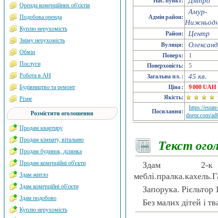
Дніпро
Нас. пункт:
Оренда комерційних об'єктів
Амур-
Подобова оренда
Адмін район:
Нижньодн
Куплю нерухомість
Центр
Район:
Зніму нерухомість
Олексан
Вулиця:
Обмін
Поверх:
1
Послуги
Поверховість:
5
Робота в АН
45 кв.
Загальна пл. :
Будівництво та ремонт
Ціна :
9 000 UAH
Якість:
Різне
https://estate
Посилання:
Розмістити оголошення
dnepr.com/ad
Продам квартиру
Продам кімнату, вітальню
Текст ого
Продам будинок, ділянка
Продам комерційні об'єкти
Здам 2-
Здам житло
меблі.пралка.кахель.Г
Здам комерційні об'єкти
Запорука. Рієльтор
Здам подобово
Без малих дітей і т
Куплю нерухомість