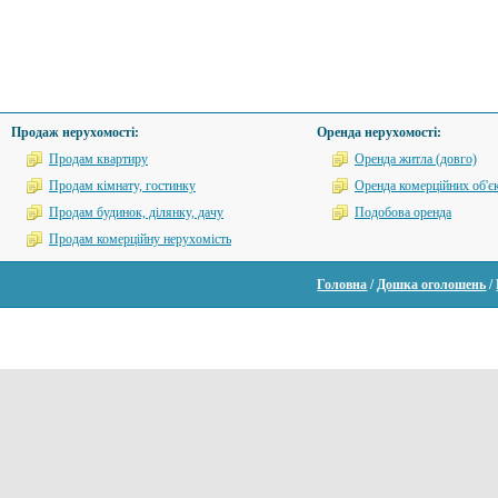
Продаж нерухомості:
Оренда нерухомості:
Продам квартиру
Оренда житла (довго)
Продам кімнату, гостинку
Оренда комерційних об'єк
Продам будинок, ділянку, дачу
Подобова оренда
Продам комерційну нерухомість
Головна
/
Дошка оголошень
/