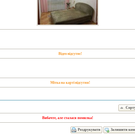
Відео відсутнє!
Мітка на карті відсутня!
Сорт
Вибачте, але сталася помилка!
Роздрукувати
Залишити ком