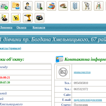
Допомога
Оплата
Контакти
1 дівчини пр. Богдана Хмельницького, 67 ра
. Титова ЄВРО будинок, молода чудова госп
житла (тривало)
ки об'єкту:
Контактна інформ
ренду
ирина риелтор
16:00:21
09:07:39
Тел. :
0954565810
Тел. :
0635323372
ьний
Сайт:
ий
E-mail:
надіслати повідомлення
Хмельницького
Статус:
Посередник