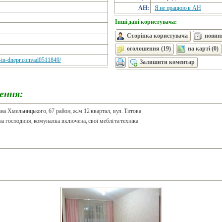
АН:
Я не працюю в АН
Інші дані користувача:
Сторінка користувача
новини
оголошення (19)
на карті (0)
te-in-dnepr.com/ad0511849/
Залишити коментар
ення:
ана Хмельницького, 67 район, ж.м.12 квартал, вул. Титова
 господиня, комуналка включена, свої меблі та техніка