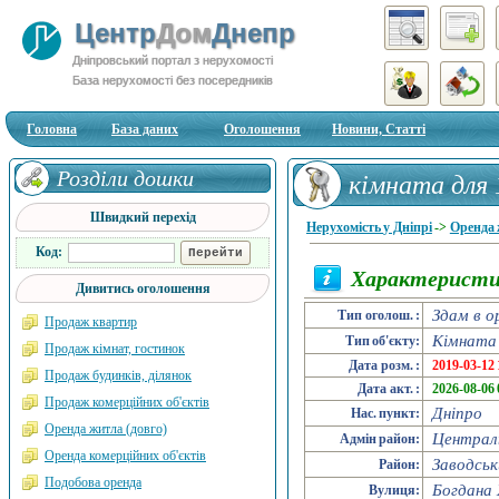
Центр
Дом
Днепр
Дніпровський портал з нерухомості
База нерухомості без посередників
Головна
База даних
Оголошення
Новини, Статті
Розділи дошки
кімната для 
Швидкий перехід
квартал, вул
Нерухомість у Дніпрі
->
Оренда 
Код:
Характеристи
Дивитись оголошення
Здам в о
Тип оголош. :
Продаж квартир
Кімната
Тип об'єкту:
Продаж кімнат, гостинок
Дата розм. :
2019-03-12 
Продаж будинків, ділянок
Дата акт. :
2026-08-06 
Продаж комерційних об'єктів
Дніпро
Нас. пункт:
Оренда житла (довго)
Централ
Адмін район:
Оренда комерційних об'єктів
Заводськ
Район:
Подобова оренда
Богдана 
Вулиця: