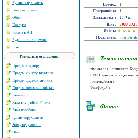
Куплю нерухомість
Поверх:
1
Зніму нерухомість
Поверховість:
1
120 кв.
Обмін
Загальна пл. :
Ціна :
5 000 UAH
Послуги
Якість:
Робота в АН
Посилання:
https://esta
Будівництво та ремонт
Різне
Розмістити оголошення
Текст оголош
Продам квартиру
кімната для 1 дівчини пр. Богд
Продам кімнату, вітальню
ЄВРО будинок, молода відмінна
Продам будинок, ділянка
Рієлтор.Застава.
Телефонуйте
Продам комерційні об'єкти
Здам житло
Здам комерційні об'єкти
Фото:
Здам подобово
Куплю нерухомість
Зніму нерухомість
Обмін