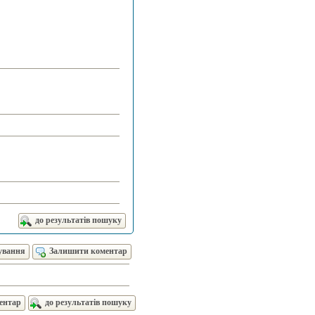
до результатів пошуку
ування
Залишити коментар
ентар
до результатів пошуку