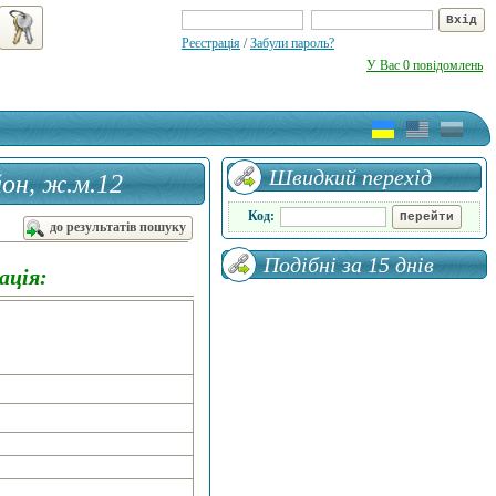
Реєстрація
/
Забули пароль?
У Вас 0 повідомлень
Швидкий перехід
йон, ж.м.12
Код:
одиня
до результатів пошуку
Подібні за 15 днів
ація: