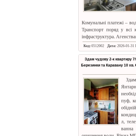
Комунальні платежі – вода
Транспорт поряд у всі к
інфраструктура. Агенст
Код:
0512002
Дата:
2026-01-31 1
Здам чудову 2-к квартиру 7/
Березинки та Каравану 10 хв. 
Здам
Янтарн
необхід
пуф, к
обідні
кондиц
л, тел
ванна
очищення води. Вікна МПО