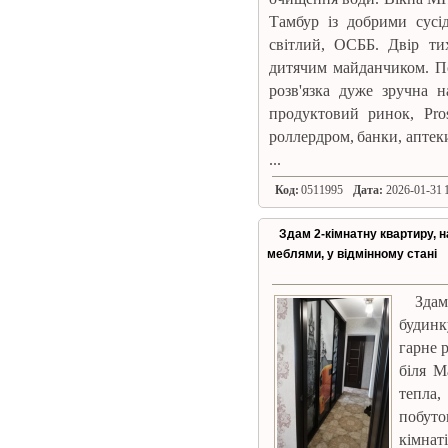
Тамбур із добрими сусід
світлий, ОСББ. Двір ти
дитячим майданчиком. П
розв'язка дуже зручна н
продуктовий ринок, Pros
роллердром, банки, аптек
...
Код:
0511995
Дата:
2026-01-31 1
Здам 2-кімнатну квартиру, н
меблями, у відмінному стані
Здам
будинк
гарне 
біля М
тепла,
побуто
кімна