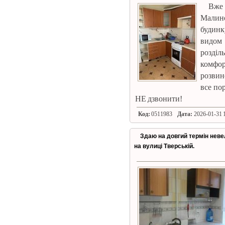
Вже
Малино
будинк
видом
розділ
комфо
розвине
все по
НЕ дзвонити!
Код:
0511983
Дата:
2026-01-31 1
Здаю на довгий термін невел
на вулиці Тверській.