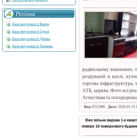
Регіони
База нерухомості Києва
База нерухомості Одеси
База нерухомості Дніпра
База нерухомості Харкова
радянському виконанні, 
роздільний в кахлі, кухн
торгова інфраструктура, т
АТБ, церква. Фото всі реа
Агенствам та посередник
Код:
0511986
Дата:
2026-01-31 1
Вже вільна видова 1-к кварт
поверх 16 поверхового будинк