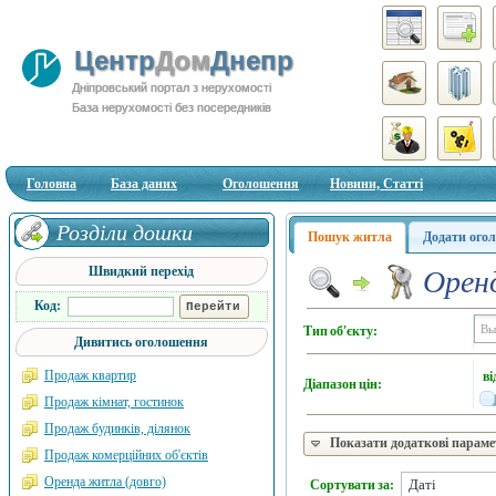
Центр
Дом
Днепр
Дніпровський портал з нерухомості
База нерухомості без посередників
Головна
База даних
Оголошення
Новини, Статті
Розділи дошки
Пошук житла
Додати ого
Швидкий перехід
Оренд
Код:
Тип об'єкту:
Дивитись оголошення
Продаж квартир
ві
Діапазон цін:
Продаж кімнат, гостинок
Продаж будинків, ділянок
Показати додаткові парам
Продаж комерційних об'єктів
Оренда житла (довго)
Сортувати за: