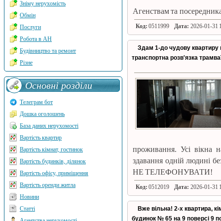
Зніму нерухомість
Агенствам та посередник
Обмін
Код:
0511999
Дата:
2026-01-31 1
Послуги
Робота в АН
Здам 1-до чудову квартиру 
Будівництво та ремонт
транспортна розв'язка трамва
Різне
Основні розділи
Телеграм бот
Дошка оголошень
База даних нерухомості
Вартість квартир
проживання. Усі вікна н
Вартість кімнат, гостинок
здавання одній людині бе
Вартість будинків, ділянок
НЕ ТЕЛЕФОНУВАТИ!
Вартість офісу, приміщення
Вартість оренди житла
Код:
0512019
Дата:
2026-01-31 1
Новини
Вже вільна! 2-х квартира, к
Статті
будинок № 65 на 9 поверсі 9 
Агентства нерухомості