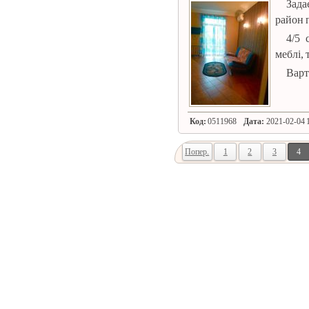
Зада
район 
4/5 
меблі, 
Варт
Код:
0511968
Дата:
2021-02-04 1
Попер.
1
2
3
4