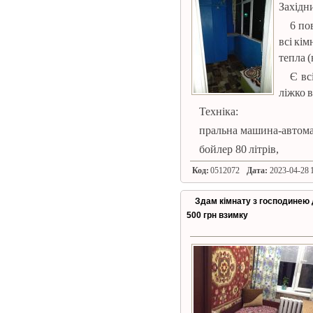
Західн
6 по
всі кім
тепла (
Є вс
ліжко в
Техніка:
пральна машина-автома
бойлер 80 літрів,
Код:
0512072
Дата:
2023-04-28 1
Здам кімнату з господинею д
500 грн взимку