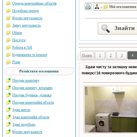
Оренда комерційних об'єктів
Мої оголошення
->
Подобова оренда
Куплю нерухомість
Зніму нерухомість
Знайти
Обмін
Послуги
Робота в АН
Будівництво та ремонт
Попер.
1
2
3
4
Різне
Здам чисту та затишну невел
Розмістити оголошення
поверсі 16 поверхового будин
Продам квартиру
Продам кімнату, вітальню
Продам будинок, ділянка
Продам комерційні об'єкти
Здам житло
Здам комерційні об'єкти
Здам подобово
Куплю нерухомість