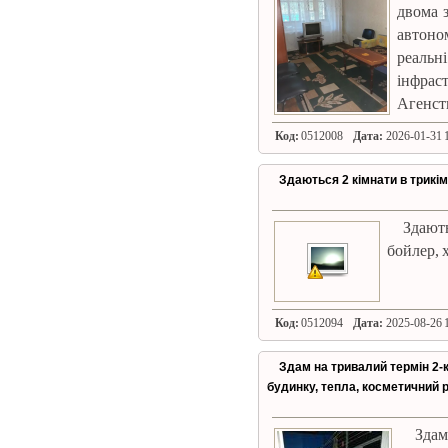
двома 
автоно
реаль
інфрас
Агенст
Код:
0512008
Дата:
2026-01-31 1
Здаються 2 кімнати в трикім
Здають
бойлер, 
Код:
0512094
Дата:
2025-08-26 1
Здам на тривалий термін 2-к
будинку, тепла, косметичний 
Зда