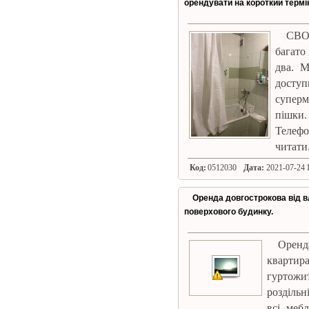
орендувати на короткий термі
СВОЯ
багато
два. М
досту
суперм
пішки.
Телефо
читати
Код:
0512030
Дата:
2021-07-24 1
Оренда довгострокова від вл
поверхового будинку.
Оренд
квартир
гуртожи
роздільн
всі мебл