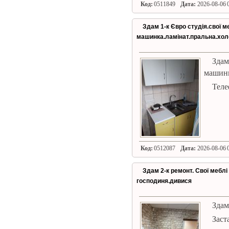
Код:
0511849
Дата:
2026-08-06 0
Здам 1-к Євро студія.свої м
машинка.ламінат.пральна.хол
Зда
машинк
Теле
Код:
0512087
Дата:
2026-08-06 0
Здам 2-к ремонт. Свої меблі
господиня.дивися
Здам
Зас