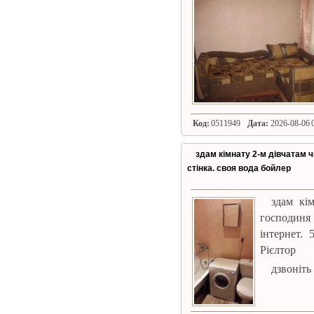
Код:
0511949
Дата:
2026-08-06 0
здам кімнату 2-м дівчатам ч
стінка. своя вода бойлер
здам кі
господиня і
інтернет. 
Рієлтор
дзвоніть