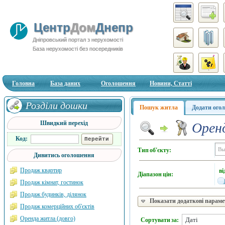
Центр
Дом
Днепр
Дніпровський портал з нерухомості
База нерухомості без посередників
Головна
База даних
Оголошення
Новини, Статті
Розділи дошки
Пошук житла
Додати ого
Швидкий перехід
Оренд
Код:
Тип об'єкту:
Дивитись оголошення
Продаж квартир
ві
Діапазон цін:
Продаж кімнат, гостинок
Продаж будинків, ділянок
Показати додаткові парам
Продаж комерційних об'єктів
Оренда житла (довго)
Сортувати за: