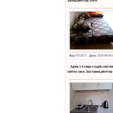
Запор.ріелтор 100%
Код:
0512075
Дата:
2026-08-06 0
Здам 1-к євро студія.своі м
світло і все. Заставна.ріелтор