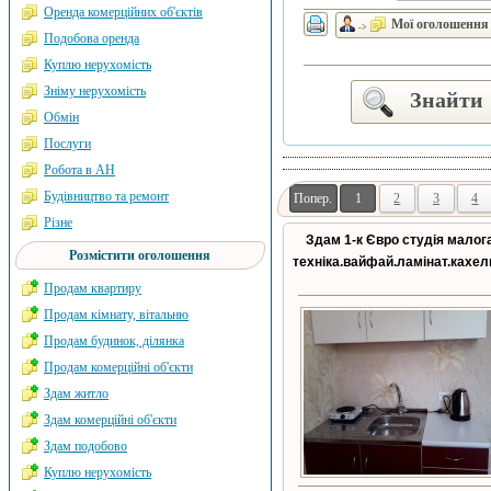
Оренда комерційних об'єктів
Мої оголошення
->
Подобова оренда
Куплю нерухомість
Зніму нерухомість
Знайти
Обмін
Послуги
Робота в АН
Будівництво та ремонт
Попер.
1
2
3
4
Різне
Здам 1-к Євро студія малога
Розмістити оголошення
техніка.вайфай.ламінат.кахел
Продам квартиру
Продам кімнату, вітальню
Продам будинок, ділянка
Продам комерційні об'єкти
Здам житло
Здам комерційні об'єкти
Здам подобово
Куплю нерухомість