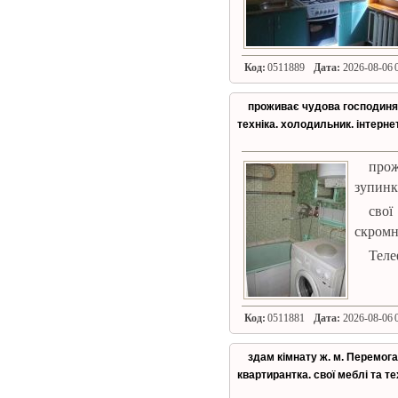
Код:
0511889
Дата:
2026-08-06 0
проживає чудова господиня.
техніка. холодильник. інтерне
прож
зупинк
свої
скромна
Теле
Код:
0511881
Дата:
2026-08-06 0
здам кімнату ж. м. Перемога
квартирантка. свої меблі та те