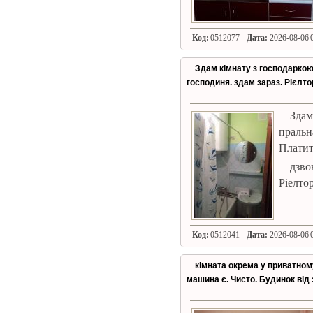
Код:
0512077
Дата:
2026-08-06 0
Здам кімнату з господаркою
господиня. здам зараз. Рієлто
Здам
пральн
Платити
дзво
Ріелто
Код:
0512041
Дата:
2026-08-06 0
кімната окрема у приватном
машина є. Чисто. Будинок від