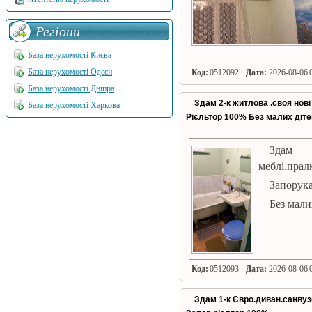
Регіони
База нерухомості Києва
База нерухомості Одеси
Код:
0512092
Дата:
2026-08-06 0
База нерухомості Дніпра
Здам 2-к житлова .своя нові
База нерухомості Харкова
Рієльтор 100% Без малих діте
Зда
меблі.прал
Запорука
Без мали
Код:
0512093
Дата:
2026-08-06 0
Здам 1-к Євро.диван.санвузо