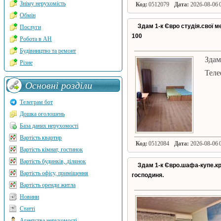
Зніму нерухомість
Код:
0512079
Дата:
2026-08-06 0
Обмін
Здам 1-к Євро студія.свої м
Послуги
100
Робота в АН
Будівництво та ремонт
Здам
Різне
Теле
Основні розділи
Телеграм бот
Дошка оголошень
База даних нерухомості
Вартість квартир
Код:
0512084
Дата:
2026-08-06 0
Вартість кімнат, гостинок
Вартість будинків, ділянок
Здам 1-к Євро.шафа-купе.кр
Вартість офісу, приміщення
господиня.
Вартість оренди житла
Новини
Статті
Агентства нерухомості